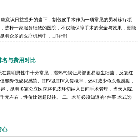
健康意识日益提升的当下，割包皮手术作为一项常见的男科诊疗项
，选择一家服务细致的医院，不仅能保障手术的安全与效果，更能
明众多的医疗机构中，...
[详情]
排名与费用对比
长在昆明男性中十分常见，湿热气候让局部更易滋生细菌，反复红
仅能降低泌尿感染、HPV及HIV入侵概率，还可减少龟头敏感度，
4年起，昆明多家公立医院将包皮环切纳入日间手术管理，当天入院、
千元左右，性价比远超以往。 二、术前必须知道的4件事 术式选
省心