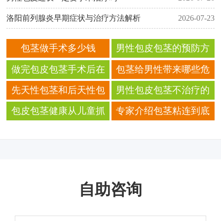
洛阳前列腺炎早期症状与治疗方法解析
2026-07-23
包茎做手术多少钱
男性包皮包茎的预防方
法有哪些
做完包皮包茎手术后在
包茎给男性带来哪些危
生活方面有哪些要注意
害？
先天性包茎和后天性包
男性包皮包茎不治疗的
的
茎有什么区别
后果会怎样？
包皮包茎健康从儿童抓
专家介绍包茎粘连到底
起
是怎么回事?
自助咨询