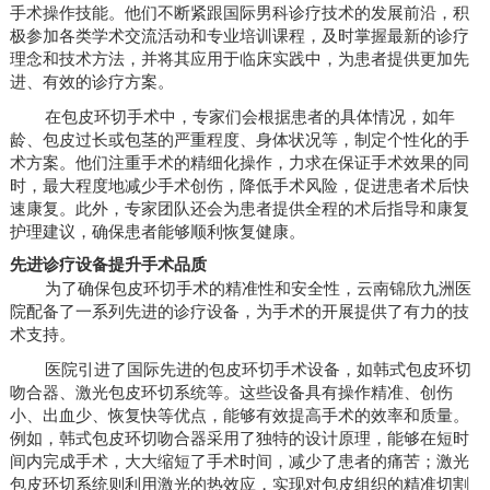
手术操作技能。他们不断紧跟国际男科诊疗技术的发展前沿，积
极参加各类学术交流活动和专业培训课程，及时掌握最新的诊疗
理念和技术方法，并将其应用于临床实践中，为患者提供更加先
进、有效的诊疗方案。
在包皮环切手术中，专家们会根据患者的具体情况，如年
龄、包皮过长或包茎的严重程度、身体状况等，制定个性化的手
术方案。他们注重手术的精细化操作，力求在保证手术效果的同
时，最大程度地减少手术创伤，降低手术风险，促进患者术后快
速康复。此外，专家团队还会为患者提供全程的术后指导和康复
护理建议，确保患者能够顺利恢复健康。
先进诊疗设备提升手术品质
为了确保包皮环切手术的精准性和安全性，云南锦欣九洲医
院配备了一系列先进的诊疗设备，为手术的开展提供了有力的技
术支持。
医院引进了国际先进的包皮环切手术设备，如韩式包皮环切
吻合器、激光包皮环切系统等。这些设备具有操作精准、创伤
小、出血少、恢复快等优点，能够有效提高手术的效率和质量。
例如，韩式包皮环切吻合器采用了独特的设计原理，能够在短时
间内完成手术，大大缩短了手术时间，减少了患者的痛苦；激光
包皮环切系统则利用激光的热效应，实现对包皮组织的精准切割