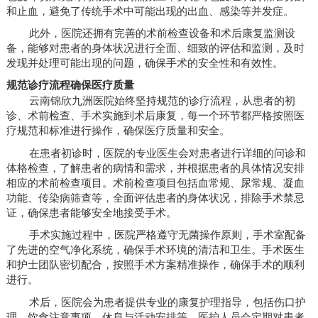
和止血，避免了传统手术中可能出现的出血、感染等并发症。
此外，医院还拥有完善的术前检查设备和术后康复监测设
备，能够对患者的身体状况进行全面、细致的评估和监测，及时
发现并处理可能出现的问题，确保手术的安全性和有效性。
规范诊疗流程确保医疗质量
云南锦欣九洲医院始终坚持规范的诊疗流程，从患者的初
诊、术前检查、手术实施到术后康复，每一个环节都严格按照医
疗规范和标准进行操作，确保医疗质量和安全。
在患者初诊时，医院的专业医生会对患者进行详细的问诊和
体格检查，了解患者的病情和需求，并根据患者的具体情况安排
相应的术前检查项目。术前检查项目包括血常规、尿常规、凝血
功能、传染病筛查等，全面评估患者的身体状况，排除手术禁忌
证，确保患者能够安全地接受手术。
手术实施过程中，医院严格遵守无菌操作原则，手术室配备
了先进的空气净化系统，确保手术环境的清洁和卫生。手术医生
和护士团队密切配合，按照手术方案精准操作，确保手术的顺利
进行。
术后，医院会为患者提供专业的康复护理指导，包括伤口护
理、饮食注意事项、休息与活动安排等。医护人员会定期对患者