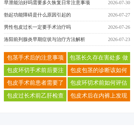
早泄能治好吗需要多久恢复日常注意事项
2026-07-30
勃起功能障碍是什么原因引起的
2026-07-27
男性包皮过长一定要手术治疗吗
2026-07-26
洛阳前列腺炎早期症状与治疗方法解析
2026-07-23
包茎手术后的注意事项
包茎长久存在害处多 做
有哪些是需要进行预防
包茎手术仅千元
包皮环切手术前后要注
包皮包茎的诊断该如何
的
意的问题
进行
包皮手术前患者需要了
包皮环切术前如何评估
解哪些关于麻醉复苏室
是否需做血气分析？
包皮过长术前乙肝检查
包皮术后在内裤上发现
的观察流程？
的采样方法与结果等待
的透明拉丝分泌物，通
时间
常是淋巴液还是组织
液？