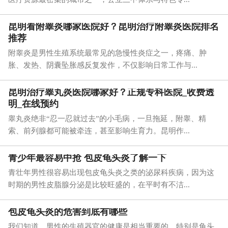
昆明看附睾炎哪家医院好？昆明治疗附睾炎医院排名
推荐
附睾炎是男性生殖系统最常见的急慢性炎症之一，疼痛、肿
胀、发热、阴囊坠胀感反复发作，不仅影响日常工作与...
昆明治疗睾丸炎医院哪家好？正规专科医院_收费透
明_在线预约
睾丸炎绝非“忍一忍就过去”的小毛病，一旦拖延，附睾、精
索、前列腺都可能被牵连，甚至影响生育力。昆明作...
青少年最容易中抢 包皮龟头炎了解一下
青壮年男性很容易出现包皮龟头炎之类的泌尿科疾病，因为这
时期的男性皮脂腺分泌是比较旺盛的，在平时有不洁...
包皮龟头炎的危害到底有哪些
我们知道，男性的生殖器官的健康是相当重要的，特别是龟头