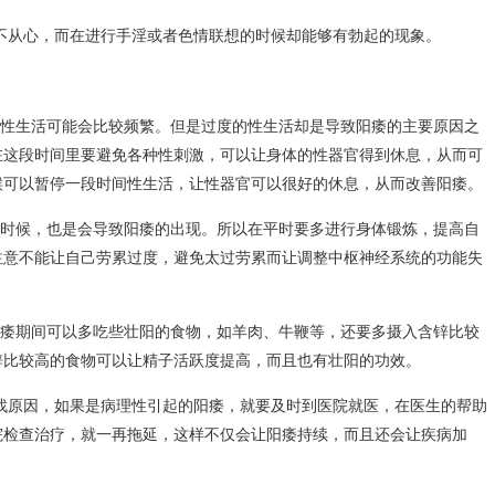
不从心，而在进行手淫或者色情联想的时候却能够有勃起的现象。
性生活可能会比较频繁。但是过度的性生活却是导致阳痿的主要原因之
在这段时间里要避免各种性刺激，可以让身体的性器官得到休息，从而可
候可以暂停一段时间性生活，让性器官可以很好的休息，从而改善阳痿。
时候，也是会导致阳痿的出现。所以在平时要多进行身体锻炼，提高自
注意不能让自己劳累过度，避免太过劳累而让调整中枢神经系统的功能失
痿期间可以多吃些壮阳的食物，如羊肉、牛鞭等，还要多摄入含锌比较
锌比较高的食物可以让精子活跃度提高，而且也有壮阳的功效。
找原因，如果是病理性引起的阳痿，就要及时到医院就医，在医生的帮助
院检查治疗，就一再拖延，这样不仅会让阳痿持续，而且还会让疾病加