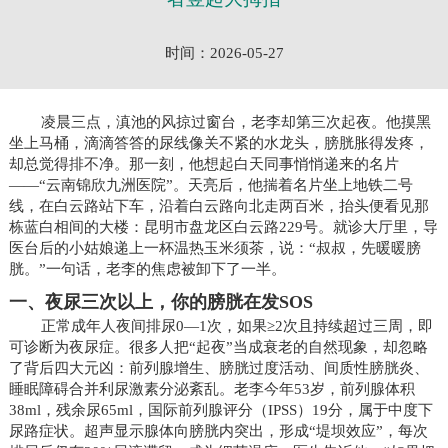
时间：2026-05-27
凌晨三点，滇池的风掠过窗台，老李却第三次起夜。他摸黑
坐上马桶，滴滴答答的尿线像关不紧的水龙头，膀胱胀得发疼，
却总觉得排不净。那一刻，他想起白天同事悄悄递来的名片
——“云南锦欣九洲医院”。天亮后，他揣着名片坐上地铁二号
线，在白云路站下车，沿着白云路向北走两百米，抬头便看见那
栋蓝白相间的大楼：昆明市盘龙区白云路229号。就诊大厅里，导
医台后的小姑娘递上一杯温热玉米须茶，说：“叔叔，先暖暖膀
胱。”一句话，老李的焦虑被卸下了一半。
一、夜尿三次以上，你的膀胱在发SOS
正常成年人夜间排尿0—1次，如果≥2次且持续超过三周，即
可诊断为夜尿症。很多人把“起夜”当成衰老的自然现象，却忽略
了背后四大元凶：前列腺增生、膀胱过度活动、间质性膀胱炎、
睡眠障碍合并利尿激素分泌紊乱。老李今年53岁，前列腺体积
38ml，残余尿65ml，国际前列腺评分（IPSS）19分，属于中度下
尿路症状。超声显示腺体向膀胱内突出，形成“堤坝效应”，每次