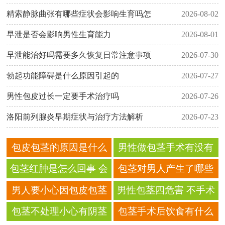
精索静脉曲张有哪些症状会影响生育吗怎
2026-08-02
早泄是否会影响男性生育能力
2026-08-01
早泄能治好吗需要多久恢复日常注意事项
2026-07-30
勃起功能障碍是什么原因引起的
2026-07-27
男性包皮过长一定要手术治疗吗
2026-07-26
洛阳前列腺炎早期症状与治疗方法解析
2026-07-23
包皮包茎的原因是什么
男性做包茎手术有没有
呢？
风险
包茎红肿是怎么回事 会
包茎对男人产生了哪些
有危害吗
影响 包茎的详细介绍
男人要小心因包皮包茎
男性包茎四危害 不手术
影响到老婆的健康
可能引发七种并发症
包茎不处理小心有阴茎
包茎手术后饮食有什么