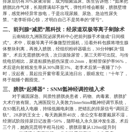
排尿后仍有30%尿液滞留，成为细菌温床。医生告诉他：“如果把
膀胱比作气球，长期撑满却不放气，弹性纤维会断裂，膀胱壁增
厚，感觉神经异常放电，于是出现尿频、尿急、急迫性尿失
禁。”老李听得心惊，才明白自己不是简单的“肾亏”。
二、前列腺“减肥”黑科技：经尿道双极等离子剜除术
云南锦欣九洲医院泌尿男科中心把前列腺手术做成“日间模
式”。术中，双极等离子环像微型挖掘机，沿着外科包膜将增生腺
体整块剥离，再推入膀胱，经组织粉碎器吸出，30分钟解决“阻
塞”。术后无需膀胱冲洗，次日拔除尿管，第三天即可出院。与传
统电切相比，尿道粘膜热损伤深度≤0.2mm，射精管保护率96%，
术后逆向射精发生率从30%降至3%。老李术后第一夜睡了7小
时，没起夜，晨起拉开窗帘看见滇池日出，眼眶发红：“十年了，
终于能睡个囫囵觉。”
三、膀胱“起搏器”：SNM骶神经调控植入术
对于顽固尿急、间质性膀胱炎患者，药物、肉毒素、膀胱扩
大术疗效有限。九洲医院引入美敦力InterStimⅡ骶神经调节系统，
在S3骶孔植入电极，持续低频电刺激，把错乱的排尿信号“调回正
轨”。28岁的王女士，每天跑厕所40次，坐公交车都要戴尿不湿，
经测试阶段排尿日记改善>50%，随即植入永久脉冲发生器。术后
三个月，她跑完昆明半程马拉松，膀胱容量从120ml提升到