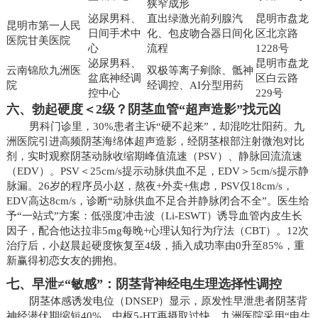
狭窄成形
泌尿男科、
直出绿激光前列腺汽
昆明市盘龙
昆明市第一人民
日间手术中
化、包皮吻合器日间化
区北京路
医院甘美医院
心
流程
1228号
泌尿男科、
昆明市盘龙
云南锦欣九洲医
双极等离子剜除、骶神
盆底神经调
区白云路
院
经调控、AI分型用药
控中心
229号
六、勃起硬度＜2级？阴茎血管“超声造影”找元凶
男科门诊里，30%患者主诉“硬不起来”，却混吃壮阳药。九
洲医院引进高频阴茎海绵体超声造影，经阴茎根部注射微泡对比
剂，实时观察阴茎动脉收缩期峰值流速（PSV）、静脉回流流速
（EDV）。PSV＜25cm/s提示动脉供血不足，EDV＞5cm/s提示静
脉漏。26岁的程序员小赵，熬夜+外卖+焦虑，PSV仅18cm/s，
EDV高达8cm/s，诊断“动脉供血不足合并静脉闭合不全”。医生给
予“一站式”方案：低强度冲击波（Li-ESWT）诱导血管内皮生长
因子，配合他达拉非5mg每晚+心理认知行为疗法（CBT）。12次
治疗后，小赵晨起硬度恢复至4级，插入成功率由0升至85%，重
新赢得初恋女友的拥抱。
七、早泄≠“敏感”：阴茎背神经电生理选择性调控
阴茎体感诱发电位（DNSEP）显示，原发性早泄患者阴茎背
神经潜伏期缩短40%，中枢5-HT再摄取过快。九洲医院采用“电生