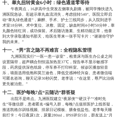
十、睾丸扭转黄金6小时：绿色通道零等待
午夜两点，16岁高中生突发左侧睾丸剧痛，被同学搀扶进九
洲医院急诊。彩超示睾丸血流消失，考虑扭转540°。医院立即启
动“睾丸绿色通道”，麻醉、手术、护士三线同步，从入院到进手
术室18分钟。术中复位、冰敷、固定，缺血时间4小时50分钟，睾
丸颜色转红润，成功保留。术后随访激素、生精功能正常，他拿
到大学录取通知书那天，给医生寄来一张手写卡片：“谢谢你守护
我的未来。”
十一、“男”言之隐不再难言：全程隐私管理
九洲医院实行“一医一患一诊室”，检查床与医生办公桌之间
设置隔帘，超声耦合剂恒温加热至37℃，报告单不显示敏感字
段，药房提供深色纸袋，停车券不打印科室。候诊区播放轻音
乐，墙面选用低饱和莫兰迪色，降低交感神经兴奋。患者微信端
可匿名咨询，聊天记录30秒闪焚。老李说：“在这里，尊严比治病
更先被治愈。”
十二、医护每晚7点“云随访”群答疑
出院不是终点。九洲医院建立“夜尿侠”“硬汉子”“准时先
生”等微信群，患者匿名+编号入群，每晚7点值班医护上线答疑，
推送凯格尔训练视频、排尿日记模板、膳食低盐包。老李每天睡
前打卡：今日夜尿1次，尿量280ml，IPSS评分5分，群友送上“月