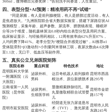
360ml，微博晒出完赛奖牌：“告别洗手间赛道，人生重启。”
四、表型分型+AI预测：精准用药不再“试错”
“同是尿频，有人是前列腺梗阻，有人是膀胱过度活动，有人
是焦虑放大。”九洲医院联合省大数据实验室，搭建下尿路症状AI
预测模型，采集年龄、超声参数、尿流率、膀胱镜表现、睡眠评
分等28个维度，随机森林算法0.8秒内给出表型分型及用药方案。
临床验证显示，与经验用药相比，12周有效率由62%升至87%，
人均药费下降41%。老李分型为“梗阻合并感觉过敏”，AI推荐α1
受体阻滞剂+β3激动剂+小剂量阿米替林三联，夜尿次数由4.6次降
至1.1次，无口干、低血压等副作用。
五、真实公立兄弟医院矩阵
医院名称
重点科室
特色技术
地址
昆明医科大学第
泌尿外科、
达芬奇机器人前列腺癌
昆明市西昌
一附属医院（云
男科
根治术、原位新膀胱术
路295号
大医院）
云南省第一人民
显微精索静脉结扎、睾
泌尿男科、
昆明市金碧
医院（昆华医
丸显微取精联合试管婴
生殖医学科
路157号
院）
儿
经阴道无张力尿道悬吊
泌尿外科、
昆明市人民
昆明市延安医院
术（TVT）、激光尿道
盆底中心
东路245号