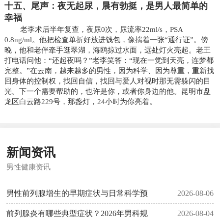
十五、尾声：夜无起尿，晨有勃挺，是男人最简单的
幸福
老李术后半年复查，夜尿0次，尿流率22ml/s，PSA
0.8ng/ml。他把检查单折好放进钱包，像揣着一张“通行证”。傍
晚，他和老伴牵手逛翠湖，海鸥掠过水面，远处灯火亮起。老王
打电话问他：“还起夜吗？”老李笑答：“现在一觉到天亮，连梦都
完整。”在云南，越来越多的男性，因为科学、因为尊重，重新找
回身体的控制权，找回自信，找回与爱人对视时那无需躲闪的目
光。下一个需要帮助的，也许是你，或者你身边的他。昆明市盘
龙区白云路229号，那盏灯，24小时为你亮着。
新闻资讯
男性健康资讯
男性前列腺增生的早期症状与日常科学预
2026-08-06
前列腺炎有哪些典型症状？2026年男科规
2026-08-04