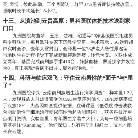
亮”表情，彼此鼓励。三个月随访，群里87%患者症状持续改善，
睡眠时长平均延长1.8小时。
十三、从滇池到云贵高原：男科医联体把技术送到家
门口
九洲医院与曲靖、玉溪、楚雄、昭通等20家县级医院组建男
科专科联盟，每月派驻专家下沉教学查房、手术演示，5G远程超
声实时会诊。去年大雪封山，会泽县一位78岁老人急性尿潴留，
当地医生在远程指导下完成膀胱穿刺造瘘，转危为安。医联体成
立两年，基层完成前列腺手术410台，静脉血栓、尿道狭窄并发症
为0，真正实现“看病不出县，疑难能转绿。”
十四、科研与临床双飞：守住云南男性的“面子”与“里
子”
九洲医院牵头“云南前列腺增生流行病学调查”，样本量1.2万
人，发现彝族人群雄激素受体CAG重复序列偏长，BPH发病率低
于汉族18%，为基因筛查提供依据。在研课题《低强度冲击波联
合脂肪源性干细胞治疗糖尿病性勃起功能障碍》，获省科技厅重
点项目资助。实验室里，青年医生穿着白大褂，为每一粒细胞培
养基标注“Kunming”。他们深知，只有科研扎根红土，技术才能
长在云端。