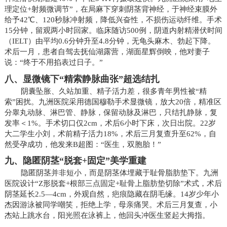
理定位+射频微调节”，在局麻下穿刺阴茎背神经，于神经束膜外
给予42℃、120秒脉冲射频，降低兴奋性，不损伤运动纤维。手术
15分钟，留观两小时回家。临床随访500例，阴道内射精潜伏时间
（IELT）由平均0.6分钟升至4.8分钟，无龟头麻木、勃起下降。
术后一月，患者自驾去抚仙湖露营，湖面星辉倒映，他对妻子
说：“终于不用掐表过日子。”
八、显微镜下“精索静脉曲张”超选结扎
阴囊坠胀、久站加重、精子活力差，很多青年男性被“精
索”困扰。九洲医院采用德国穆勒手术显微镜，放大20倍，精准区
分睾丸动脉、淋巴管、静脉，保留动脉及淋巴，只结扎静脉，复
发率＜1%。手术切口仅2cm，术后6小时下床，次日出院。22岁
大二学生小刘，术前精子活力18%，术后三月复查升至62%，自
然受孕成功，他发来B超图：“医生，双胞胎！”
九、隐匿阴茎“脱套+固定”美学重建
隐匿阴茎并非短小，而是阴茎体埋藏于耻骨脂肪垫下。九洲
医院设计“Z形脱套+根部三点固定+耻骨上脂肪垫切除”术式，术后
阴茎延长2.5—4cm，外观自然，疤痕隐藏在阴毛缘。14岁少年小
杰因游泳被同学嘲笑，拒绝上学，母亲痛哭。术后三月复查，小
杰站上跳水台，阳光照在泳裤上，他回头冲医生竖起大拇指。