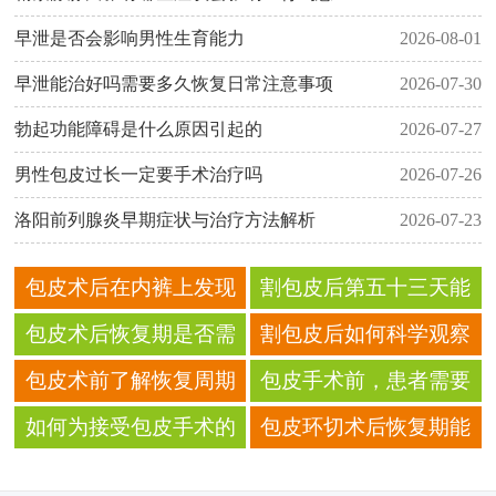
早泄是否会影响男性生育能力
2026-08-01
早泄能治好吗需要多久恢复日常注意事项
2026-07-30
勃起功能障碍是什么原因引起的
2026-07-27
男性包皮过长一定要手术治疗吗
2026-07-26
洛阳前列腺炎早期症状与治疗方法解析
2026-07-23
包皮术后在内裤上发现
割包皮后第五十三天能
的透明拉丝分泌物，通
去冷水泳池冬泳吗
包皮术后恢复期是否需
割包皮后如何科学观察
常是淋巴液还是组织
要保持规律作息
身体恢复信号
包皮术前了解恢复周期
包皮手术前，患者需要
液？
是否有助于合理安排
了解哪些关于手术同意
如何为接受包皮手术的
包皮环切术后恢复期能
书的修改与补充规定？
青少年做好返校后的体
否使用风扇调节身体温