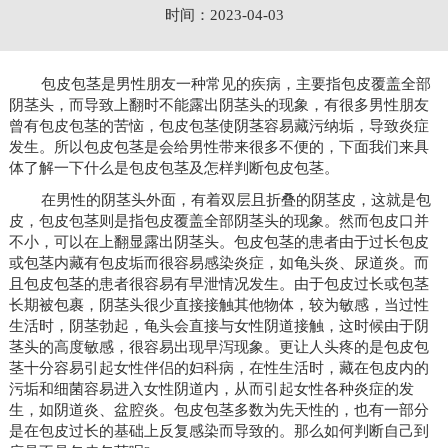
时间：2023-04-03
包皮包茎是男性朋友一种常见的疾病，主要指包皮覆盖全部
阴茎头，而导致上翻时不能露出阴茎头的现象，有很多男性朋友
曾有包皮包茎的苦恼，包皮包茎使阴茎容易藏污纳垢，导致炎症
发生。所以包皮包茎是会给男性带来很多不便的，下面我们来具
体了解一下什么是包皮包茎及怎样判断包皮包茎。
在男性的阴茎头外面，有着双层且折叠的阴茎皮，这就是包
皮，包皮包茎则是指包皮覆盖全部阴茎头的现象。然而包皮口并
不小，可以在上翻显露出阴茎头。包皮包茎的患者由于过长包皮
或包茎内藏有包皮垢而很容易感染炎症，如龟头炎、尿道炎。而
且包皮包茎的患者很容易有早泄情况发生。由于包皮过长或包茎
长期被包裹，阴茎头很少直接接触其他物体，较为敏感，当过性
生活时，阴茎勃起，龟头会直接与女性阴道接触，这时候由于阴
茎头的高度敏感，很容易出现早泻现象。更让人头疼的是包皮包
茎十分容易引起女性伴侣的妇科病，在性生活时，藏在包皮内的
污垢和细菌容易进入女性阴道内，从而引起女性各种炎症的发
生，如阴道炎、盆腔炎。包皮包茎多数为先天性的，也有一部分
是在包皮过长的基础上反复感染而导致的。那么如何判断自己到