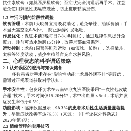
抗生素软膏（如莫匹罗星软膏）至症状完全消退后再手术。注意
避免使用刺激性肥皂或洗液，防止皮肤黏膜损伤。
1.3 生活习惯的阶段性调整
饮食管理
：术前1天晚餐宜清淡易消化，避免辛辣、油腻食物；手
术当天需空腹6-8小时，防止麻醉引发呕吐。
作息优化
：保证术前3晚每日7-8小时睡眠，通过规律作息提升免
疫力。睡前可热水泡脚15分钟，改善局部血液循环。
运动控制
：术前1周暂停剧烈运动（如篮球、长跑），选择散步、
太极等轻度活动，减少生殖器官充血水肿风险。
二、心理状态的科学调适策略
2.1 认知误区的澄清与知识储备
多数患者对手术存在“影响性功能”“术后外观不佳”等顾虑，
需通过正规渠道获取科学认知：
手术安全性
：包皮环切术在云南锦欣九洲医院采用“一次性包皮吻
合器”技术，手术时间仅15-20分钟，术中出血量＜5ml，术后并发
症发生率低于0.5%。
功能影响
：临床数据显示，
98.3%的患者术后性生活质量显著提
升
，早泄症状改善率达76.5%（来源：《中华泌尿外科杂志》
2023年第4期）。
2.2 情绪管理的实用技巧