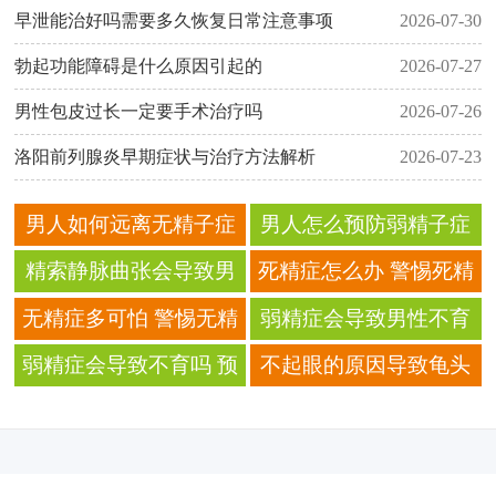
早泄能治好吗需要多久恢复日常注意事项
2026-07-30
勃起功能障碍是什么原因引起的
2026-07-27
男性包皮过长一定要手术治疗吗
2026-07-26
洛阳前列腺炎早期症状与治疗方法解析
2026-07-23
男人如何远离无精子症
男人怎么预防弱精子症
精索静脉曲张会导致男
死精症怎么办 警惕死精
性不育吗？ 导致男性不
症带来的危害
无精症多可怕 警惕无精
弱精症会导致男性不育
育的原因有哪些？
症诱发不育
你知道不育的原因吗
弱精症会导致不育吗 预
不起眼的原因导致龟头
防男性不育要知道这些
炎 如何预防？