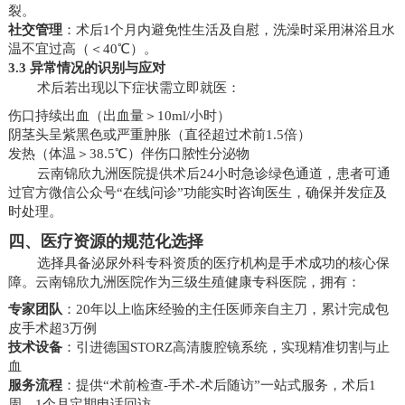
裂。
社交管理
：术后1个月内避免性生活及自慰，洗澡时采用淋浴且水
温不宜过高（＜40℃）。
3.3 异常情况的识别与应对
术后若出现以下症状需立即就医：
伤口持续出血（出血量＞10ml/小时）
阴茎头呈紫黑色或严重肿胀（直径超过术前1.5倍）
发热（体温＞38.5℃）伴伤口脓性分泌物
云南锦欣九洲医院提供术后24小时急诊绿色通道，患者可通
过官方微信公众号“在线问诊”功能实时咨询医生，确保并发症及
时处理。
四、医疗资源的规范化选择
选择具备泌尿外科专科资质的医疗机构是手术成功的核心保
障。云南锦欣九洲医院作为三级生殖健康专科医院，拥有：
专家团队
：20年以上临床经验的主任医师亲自主刀，累计完成包
皮手术超3万例
技术设备
：引进德国STORZ高清腹腔镜系统，实现精准切割与止
血
服务流程
：提供“术前检查-手术-术后随访”一站式服务，术后1
周、1个月定期电话回访