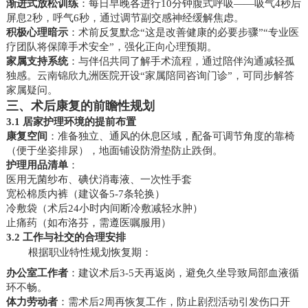
渐进式放松训练
：每日早晚各进行10分钟腹式呼吸——吸气4秒后
屏息2秒，呼气6秒，通过调节副交感神经缓解焦虑。
积极心理暗示
：术前反复默念“这是改善健康的必要步骤”“专业医
疗团队将保障手术安全”，强化正向心理预期。
家属支持系统
：与伴侣共同了解手术流程，通过陪伴沟通减轻孤
独感。云南锦欣九洲医院开设“家属陪同咨询门诊”，可同步解答
家属疑问。
三、术后康复的前瞻性规划
3.1 居家护理环境的提前布置
康复空间
：准备独立、通风的休息区域，配备可调节角度的靠椅
（便于坐姿排尿），地面铺设防滑垫防止跌倒。
护理用品清单
：
医用无菌纱布、碘伏消毒液、一次性手套
宽松棉质内裤（建议备5-7条轮换）
冷敷袋（术后24小时内间断冷敷减轻水肿）
止痛药（如布洛芬，需遵医嘱服用）
3.2 工作与社交的合理安排
根据职业特性规划恢复期：
办公室工作者
：建议术后3-5天再返岗，避免久坐导致局部血液循
环不畅。
体力劳动者
：需术后2周再恢复工作，防止剧烈活动引发伤口开