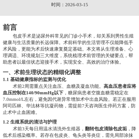
时间：2026-03-15
前言
包皮手术是泌尿外科常见的门诊小手术，却关系到男性生殖
健康与生活质量的长远保障。术前科学的生活管理不仅能降低手
术风险，更能为术后快速康复奠定基础。本文将从生理准备、心
理调适、环境规划三大维度，系统梳理术前管理的关键要点，帮
助患者以最佳状态迎接手术，实现安全、高效的治疗体验。
一、术前生理状态的精细化调整
1.1 基础健康指标的监测与优化
术前2周需重点关注血压、血糖及凝血功能。
高血压患者应将
血压控制在140/90mmHg以下
，糖尿病患者空腹血糖需稳定在
7.0mmol/L左右，避免因代谢异常增加术中出血风险。若正在服用
阿司匹林、华法林等抗凝药物，需提前7天咨询医生停药方案，防
止术中止血困难。
1.2 生殖系统的清洁与护理
术前3天每日用温水清洗外生殖器，
翻转包皮清除包皮垢
，降
低术后感染概率。若存在包皮炎、龟头炎等炎症，需先局部涂抹