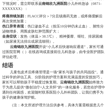
下情况时，需立即联系
云南锦欣九洲医院
小儿外科急诊（0871-
XXXXXXX）：
疼痛持续加剧
：FLACC评分＞7分且镇痛药无效，或疼痛缓解后
再次突然加重；
伤口异常表现
：伤口渗血不止（按压10分钟仍未止血）、脓性分
泌物增多、周围皮肤红肿范围扩大；
全身症状
：发热（体温＞38.5℃）、精神萎靡、呕吐、排尿困难
（如尿液无法排出或尿流细弱）。
云南锦欣九洲医院
开设“小儿术后快速响应通道”，家长可通
过医院官网（ ）在线咨询或直接前往儿科急诊，由专业医护团队
评估处理。
结语
儿童包皮术后疼痛管理是一场“家长与孩子的共同战役”。通
过科学的评估工具、分阶段的护理方案和充满温度的安抚技巧，
家长可以帮助孩子平稳度过恢复期。
云南锦欣九洲医院
始终致力
于为患儿提供“微创治疗+人文关怀”的一体化服务，若您在护理中
遇到任何困惑，欢迎随时联系医院小儿外科团队，让我们携手为
孩子的健康保驾护航。
（注：本文所述护理方法仅供参考，具体方案需根据患儿个