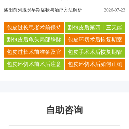
洛阳前列腺炎早期症状与治疗方法解析
2026-07-23
包皮过长患者术前保持
割包皮后第四十三天能
生殖器干燥的日常小妙
去公共浴室搓澡吗
割包皮后龟头局部静脉
包皮环切术后恢复期室
招
回流不畅怎么改善？
内湿度的最佳控制范围
包皮过长术前准备及官
包皮手术术后恢复期管
方建议全解析
理要点说明
包皮环切术前术后注意
包皮环切术后如何正确
事项对恢复连续性的作
储存和使用外用消毒药
用
品
自助咨询