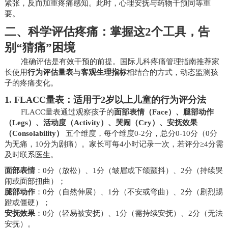
紧张，反而加重疼痛感知。此时，心理安抚与药物干预同等重
要。
二、科学评估疼痛：掌握这2个工具，告
别“猜痛”困境
准确评估是有效干预的前提。国际儿科疼痛管理指南推荐家
长使用
行为评估量表
与
客观生理指标
相结合的方式，动态监测孩
子的疼痛变化。
1.
FLACC量表：适用于2岁以上儿童的行为评分法
FLACC量表通过观察孩子的
面部表情（Face）、腿部动作
（Legs）、活动度（Activity）、哭闹（Cry）、安抚效果
（Consolability）
五个维度，每个维度0-2分，总分0-10分（0分
为无痛，10分为剧痛）。家长可每4小时记录一次，若评分≥4分需
及时联系医生。
面部表情
：0分（放松）、1分（皱眉或下颌颤抖）、2分（持续哭
闹或面部扭曲）；
腿部动作
：0分（自然伸展）、1分（不安或弯曲）、2分（剧烈踢
蹬或僵硬）；
安抚效果
：0分（轻易被安抚）、1分（需持续安抚）、2分（无法
安抚）。