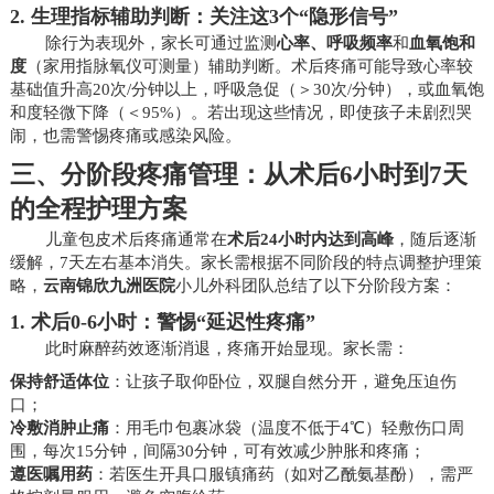
2.
生理指标辅助判断：关注这3个“隐形信号”
除行为表现外，家长可通过监测
心率、呼吸频率
和
血氧饱和
度
（家用指脉氧仪可测量）辅助判断。术后疼痛可能导致心率较
基础值升高20次/分钟以上，呼吸急促（＞30次/分钟），或血氧饱
和度轻微下降（＜95%）。若出现这些情况，即使孩子未剧烈哭
闹，也需警惕疼痛或感染风险。
三、分阶段疼痛管理：从术后6小时到7天
的全程护理方案
儿童包皮术后疼痛通常在
术后24小时内达到高峰
，随后逐渐
缓解，7天左右基本消失。家长需根据不同阶段的特点调整护理策
略，
云南锦欣九洲医院
小儿外科团队总结了以下分阶段方案：
1.
术后0-6小时：警惕“延迟性疼痛”
此时麻醉药效逐渐消退，疼痛开始显现。家长需：
保持舒适体位
：让孩子取仰卧位，双腿自然分开，避免压迫伤
口；
冷敷消肿止痛
：用毛巾包裹冰袋（温度不低于4℃）轻敷伤口周
围，每次15分钟，间隔30分钟，可有效减少肿胀和疼痛；
遵医嘱用药
：若医生开具口服镇痛药（如对乙酰氨基酚），需严