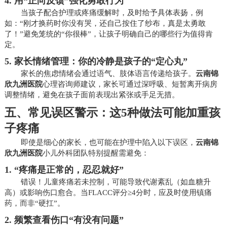
4.
用“正向反馈”强化勇敢行为
当孩子配合护理或疼痛缓解时，及时给予具体表扬，例
如：“刚才换药时你没有哭，还自己按住了纱布，真是太勇敢
了！”避免笼统的“你很棒”，让孩子明确自己的哪些行为值得肯
定。
5.
家长情绪管理：你的冷静是孩子的“定心丸”
家长的焦虑情绪会通过语气、肢体语言传递给孩子。
云南锦
欣九洲医院
心理咨询师建议，家长可通过深呼吸、短暂离开病房
调整情绪，避免在孩子面前表现出紧张或手足无措。
五、常见误区警示：这5种做法可能加重孩
子疼痛
即使是细心的家长，也可能在护理中陷入以下误区，
云南锦
欣九洲医院
小儿外科团队特别提醒需避免：
1.
“疼痛是正常的，忍忍就好”
错误！儿童疼痛若未控制，可能导致代谢紊乱（如血糖升
高）或影响伤口愈合。当FLACC评分≥4分时，应及时使用镇痛
药，而非“硬扛”。
2.
频繁查看伤口“有没有问题”