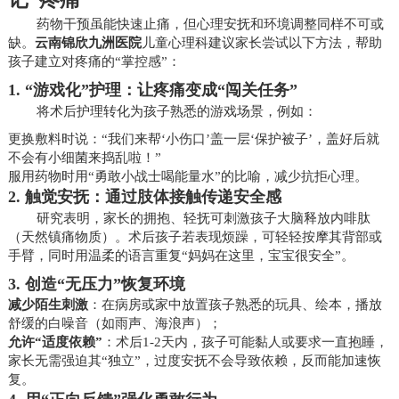
药物干预虽能快速止痛，但心理安抚和环境调整同样不可或
缺。
云南锦欣九洲医院
儿童心理科建议家长尝试以下方法，帮助
孩子建立对疼痛的“掌控感”：
1.
“游戏化”护理：让疼痛变成“闯关任务”
将术后护理转化为孩子熟悉的游戏场景，例如：
更换敷料时说：“我们来帮‘小伤口’盖一层‘保护被子’，盖好后就
不会有小细菌来捣乱啦！”
服用药物时用“勇敢小战士喝能量水”的比喻，减少抗拒心理。
2.
触觉安抚：通过肢体接触传递安全感
研究表明，家长的拥抱、轻抚可刺激孩子大脑释放内啡肽
（天然镇痛物质）。术后孩子若表现烦躁，可轻轻按摩其背部或
手臂，同时用温柔的语言重复“妈妈在这里，宝宝很安全”。
3.
创造“无压力”恢复环境
减少陌生刺激
：在病房或家中放置孩子熟悉的玩具、绘本，播放
舒缓的白噪音（如雨声、海浪声）；
允许“适度依赖”
：术后1-2天内，孩子可能黏人或要求一直抱睡，
家长无需强迫其“独立”，过度安抚不会导致依赖，反而能加速恢
复。