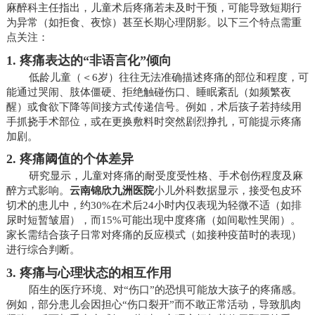
麻醉科主任指出，儿童术后疼痛若未及时干预，可能导致短期行
为异常（如拒食、夜惊）甚至长期心理阴影。以下三个特点需重
点关注：
1.
疼痛表达的“非语言化”倾向
低龄儿童（＜6岁）往往无法准确描述疼痛的部位和程度，可
能通过哭闹、肢体僵硬、拒绝触碰伤口、睡眠紊乱（如频繁夜
醒）或食欲下降等间接方式传递信号。例如，术后孩子若持续用
手抓挠手术部位，或在更换敷料时突然剧烈挣扎，可能提示疼痛
加剧。
2.
疼痛阈值的个体差异
研究显示，儿童对疼痛的耐受度受性格、手术创伤程度及麻
醉方式影响。
云南锦欣九洲医院
小儿外科数据显示，接受包皮环
切术的患儿中，约30%在术后24小时内仅表现为轻微不适（如排
尿时短暂皱眉），而15%可能出现中度疼痛（如间歇性哭闹）。
家长需结合孩子日常对疼痛的反应模式（如接种疫苗时的表现）
进行综合判断。
3.
疼痛与心理状态的相互作用
陌生的医疗环境、对“伤口”的恐惧可能放大孩子的疼痛感。
例如，部分患儿会因担心“伤口裂开”而不敢正常活动，导致肌肉