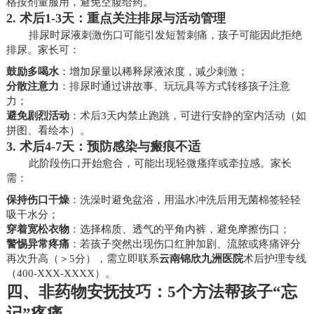
格按剂量服用，避免空腹给药。
2.
术后1-3天：重点关注排尿与活动管理
排尿时尿液刺激伤口可能引发短暂刺痛，孩子可能因此拒绝
排尿。家长可：
鼓励多喝水
：增加尿量以稀释尿液浓度，减少刺激；
分散注意力
：排尿时通过讲故事、玩玩具等方式转移孩子注意
力；
避免剧烈活动
：术后3天内禁止跑跳，可进行安静的室内活动（如
拼图、看绘本）。
3.
术后4-7天：预防感染与瘢痕不适
此阶段伤口开始愈合，可能出现轻微瘙痒或牵拉感。家长
需：
保持伤口干燥
：洗澡时避免盆浴，用温水冲洗后用无菌棉签轻轻
吸干水分；
穿着宽松衣物
：选择棉质、透气的平角内裤，避免摩擦伤口；
警惕异常疼痛
：若孩子突然出现伤口红肿加剧、流脓或疼痛评分
再次升高（＞5分），需立即联系
云南锦欣九洲医院
术后护理专线
（400-XXX-XXXX）。
四、非药物安抚技巧：5个方法帮孩子“忘
记”疼痛