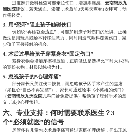
过度翻开敷料检查可能牵拉伤口，增加疼痛感。
云南锦欣九
洲医院
建议，若无渗血、渗液，术后前3天每天查看1次即可，动
作需轻柔。
3.
用“恐吓”阻止孩子触碰伤口
例如说“再碰就会流血”，可能加剧孩子对伤口的恐惧。正确
做法是用玩具或绘本转移注意力，同时用透气敷料覆盖伤口，减
少孩子直接接触的机会。
4.
术后过早给孩子穿紧身衣“固定伤口”
紧身衣物会增加摩擦和压迫，正确做法是选择比平时大1-2码
的宽松衣物，材质以纯棉为佳。
5.
忽视孩子的“心理疼痛”
部分家长只关注伤口恢复，而忽略孩子因手术产生的焦虑
（如担心“自己不再完整”）。家长可通过绘本《小英雄的伤口》
（
云南锦欣九洲医院
儿科门诊免费提供）帮助孩子理解手术的意
义，减少心理负担。
六、专业支持：何时需要联系医生？3
个“必须就医”的信号
尽管多数儿童包皮术后疼痛可通过家庭护理缓解，但出现以